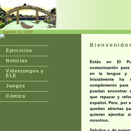
Agosto 9, 2026
Bienvenido
Ejercicios
Noticias
Estás en El Pu
comunicación para 
Videojuegos y
en la lengua y l
ELE
Inicialmente ha
complemento para 
Juegos
puedan encontrar a
Cómics
que repasar y refo
español. Pero, por 
quedan abiertas pa
quieran ejercitar 
nosotros.
Saludos y, de nuevo